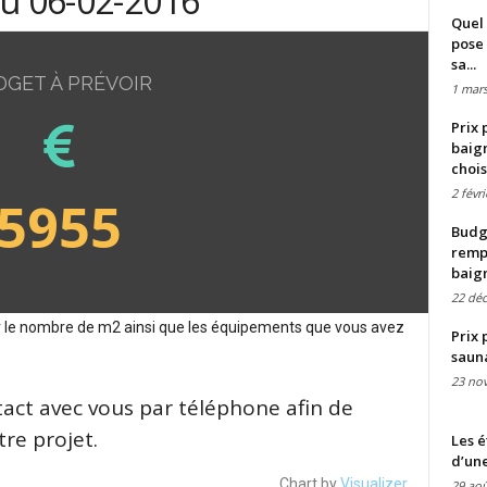
du 06-02-2016
Quel 
pose 
sa...
DGET À PRÉVOIR
1 mars
Prix 
baign
chois
2 févr
5955
Budge
remp
baig
22 dé
sur le nombre de m2 ainsi que les équipements que vous avez
Prix 
saun
23 no
tact avec vous par téléphone afin de
re projet.
Les é
d’une
Chart by
Visualizer
29 aoû