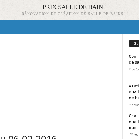
PRIX SALLE DE BAIN
RÉNOVATION ET CRÉATION DE SALLE DE BAINS
Gu
Comme
de sa
2 octo
Venti
quell
de ba
13 oct
Chauf
quell
quel 
13 oct