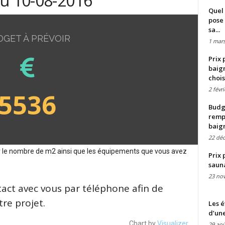
du 10-08-2016
Quel 
pose 
sa...
DGET À PRÉVOIR
1 mars
Prix 
baign
chois
2 févr
5536
Budge
remp
baig
22 dé
sur le nombre de m2 ainsi que les équipements que vous avez
Prix 
saun
23 no
tact avec vous par téléphone afin de
re projet.
Les é
d’une
Chart by
Visualizer
29 aoû