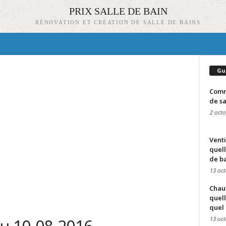
PRIX SALLE DE BAIN
RÉNOVATION ET CRÉATION DE SALLE DE BAINS
Gu
Comme
de sa
2 octo
Venti
quell
de ba
13 oct
Chauf
quell
quel 
13 oct