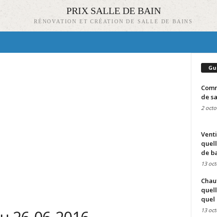
PRIX SALLE DE BAIN
RÉNOVATION ET CRÉATION DE SALLE DE BAINS
Gu
Comme
de sa
2 octo
Venti
quell
de ba
13 oct
Chauf
quell
quel 
13 oct