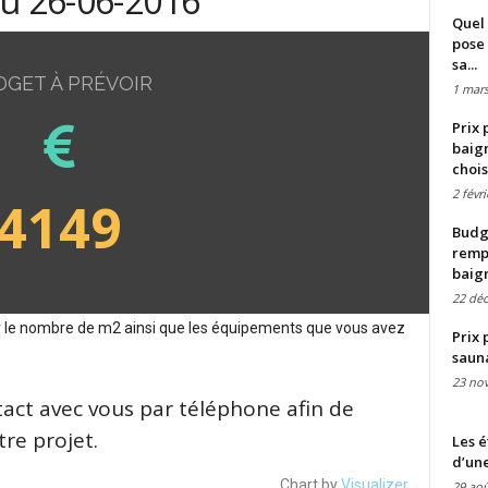
du 26-06-2016
Quel 
pose 
sa...
DGET À PRÉVOIR
1 mars
Prix 
baign
chois
2 févr
4149
Budge
remp
baig
22 dé
sur le nombre de m2 ainsi que les équipements que vous avez
Prix 
saun
23 no
tact avec vous par téléphone afin de
re projet.
Les é
d’une
Chart by
Visualizer
29 aoû