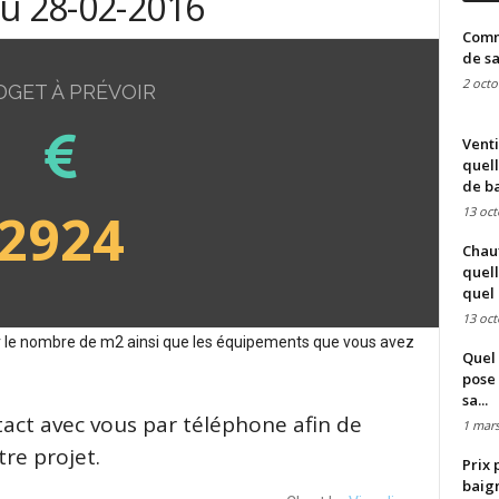
du 28-02-2016
Comme
de sa
2 octo
DGET À PRÉVOIR
Venti
quell
de ba
2924
13 oct
Chauf
quell
quel 
13 oct
sur le nombre de m2 ainsi que les équipements que vous avez
Quel 
pose 
sa...
tact avec vous par téléphone afin de
1 mars
re projet.
Prix 
baign