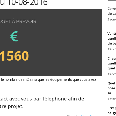
du 10-08-2016
Comme
de sa
2 octo
DGET À PRÉVOIR
Venti
quell
de ba
1560
13 oct
Chauf
quell
quel 
13 oct
sur le nombre de m2 ainsi que les équipements que vous avez
Quel 
pose 
sa...
tact avec vous par téléphone afin de
1 mars
re projet.
Prix 
baign