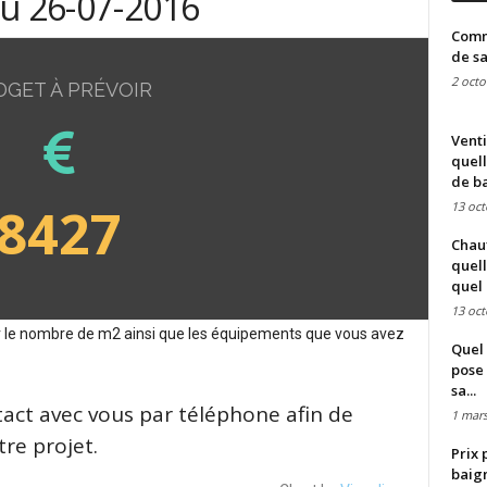
du 26-07-2016
Comme
de sa
2 octo
DGET À PRÉVOIR
Venti
quell
de ba
8427
13 oct
Chauf
quell
quel 
13 oct
sur le nombre de m2 ainsi que les équipements que vous avez
Quel 
pose 
sa...
tact avec vous par téléphone afin de
1 mars
re projet.
Prix 
baign