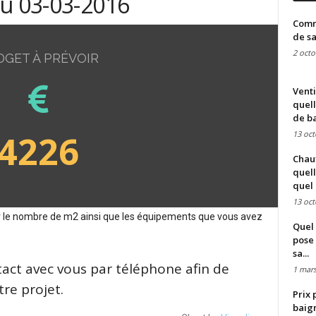
du 03-03-2016
Comme
de sa
2 octo
DGET À PRÉVOIR
Venti
quell
de ba
4226
13 oct
Chauf
quell
quel 
13 oct
sur le nombre de m2 ainsi que les équipements que vous avez
Quel 
pose 
sa...
tact avec vous par téléphone afin de
1 mars
re projet.
Prix 
baign