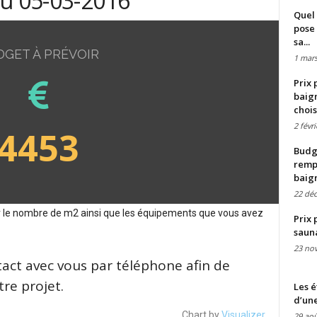
du 05-03-2016
Quel 
pose 
sa...
DGET À PRÉVOIR
1 mars
Prix 
baign
chois
2 févr
4453
Budge
remp
baig
22 dé
sur le nombre de m2 ainsi que les équipements que vous avez
Prix 
saun
23 no
tact avec vous par téléphone afin de
re projet.
Les é
d’une
Chart by
Visualizer
29 aoû