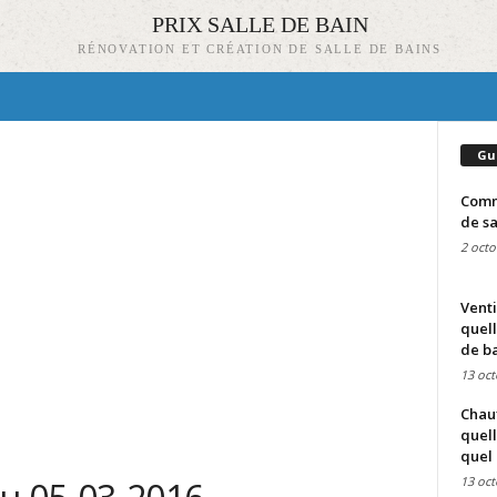
PRIX SALLE DE BAIN
RÉNOVATION ET CRÉATION DE SALLE DE BAINS
Gu
Comme
de sa
2 octo
Venti
quell
de ba
13 oct
Chauf
quell
quel 
13 oct