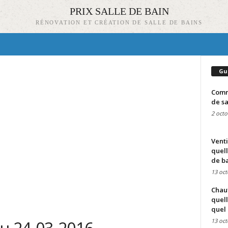
PRIX SALLE DE BAIN
RÉNOVATION ET CRÉATION DE SALLE DE BAINS
Gu
Comme
de sa
2 octo
Venti
quell
de ba
13 oct
Chauf
quell
quel 
13 oct