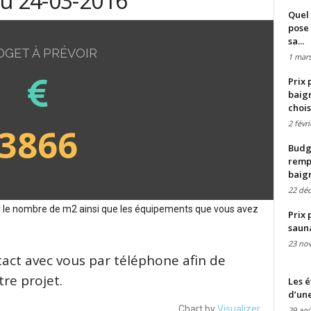
du 24-03-2016
Quel 
pose 
sa...
DGET À PRÉVOIR
1 mars
Prix 
baign
chois
2 févr
3866
Budge
remp
baig
22 dé
sur le nombre de m2 ainsi que les équipements que vous avez
Prix 
saun
23 no
tact avec vous par téléphone afin de
re projet.
Les é
d’une
Chart by
Visualizer
29 aoû