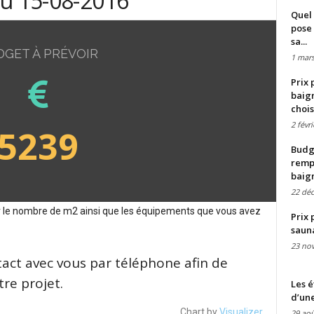
du 15-08-2016
Quel 
pose 
sa...
DGET À PRÉVOIR
1 mars
Prix 
baign
chois
2 févr
5239
Budge
remp
baig
22 dé
sur le nombre de m2 ainsi que les équipements que vous avez
Prix 
saun
23 no
tact avec vous par téléphone afin de
re projet.
Les é
d’une
Chart by
Visualizer
29 aoû