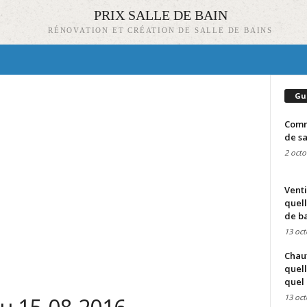
PRIX SALLE DE BAIN
RÉNOVATION ET CRÉATION DE SALLE DE BAINS
Gu
Comme
de sa
2 octo
Venti
quell
de ba
13 oct
Chauf
quell
quel 
13 oct