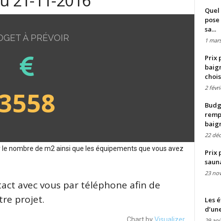
du 21-11-2016
Quel 
pose 
sa...
DGET À PRÉVOIR
1 mars
Prix 
baign
chois
2 févr
3558
Budge
remp
baig
22 dé
sur le nombre de m2 ainsi que les équipements que vous avez
Prix 
saun
23 no
tact avec vous par téléphone afin de
re projet.
Les é
d’une
Chart by
Visualizer
29 aoû