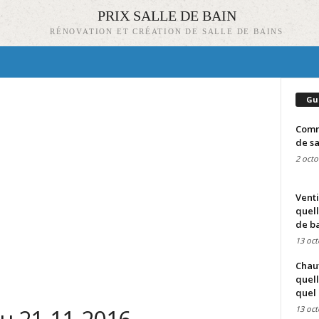
PRIX SALLE DE BAIN
RÉNOVATION ET CRÉATION DE SALLE DE BAINS
Gu
Comme
de sa
2 octo
Venti
quell
de ba
13 oct
Chauf
quell
quel 
13 oct