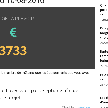
du 10-08-2016
Quel 
pose 
sa...
DGET À PRÉVOIR
1 mars
Prix 
baign
chois
2 févr
3733
Budge
remp
baig
22 dé
sur le nombre de m2 ainsi que les équipements que vous avez
Prix 
saun
23 no
tact avec vous par téléphone afin de
re projet.
Les é
d’une
Chart by
Visualizer
29 aoû