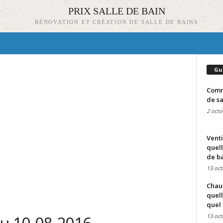
PRIX SALLE DE BAIN
RÉNOVATION ET CRÉATION DE SALLE DE BAINS
Gu
Comme
de sa
2 octo
Venti
quell
de ba
13 oct
Chauf
quell
quel 
13 oct