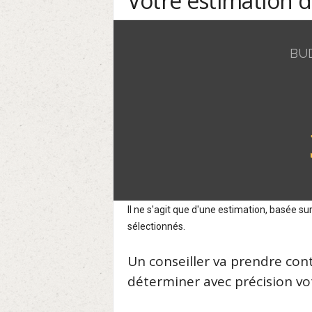
Votre estimation 
BU
Il ne s'agit que d'une estimation, basée 
sélectionnés.
Un conseiller va prendre con
déterminer avec précision vot