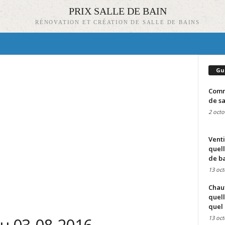
PRIX SALLE DE BAIN
RÉNOVATION ET CRÉATION DE SALLE DE BAINS
Gu
Comme
de sa
2 octo
Venti
quell
de ba
13 oct
Chauf
quell
quel 
13 oct