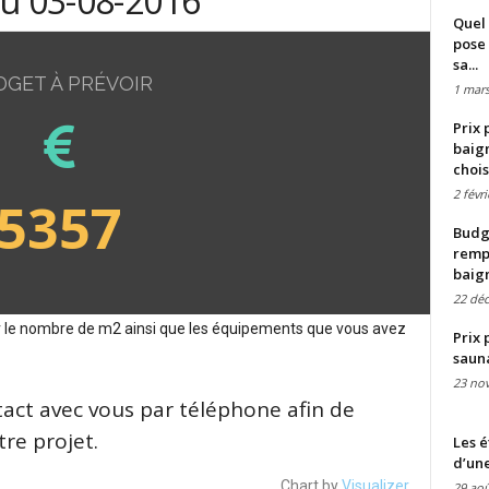
du 03-08-2016
Quel 
pose 
sa...
DGET À PRÉVOIR
1 mars
Prix 
baign
chois
2 févr
5357
Budge
remp
baig
22 dé
sur le nombre de m2 ainsi que les équipements que vous avez
Prix 
saun
23 no
tact avec vous par téléphone afin de
re projet.
Les é
d’une
Chart by
Visualizer
29 aoû