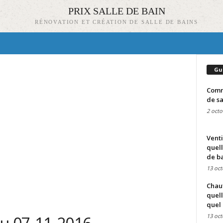
PRIX SALLE DE BAIN
RÉNOVATION ET CRÉATION DE SALLE DE BAINS
Gu
Comme
de sa
2 octo
Venti
quell
de ba
13 oct
Chauf
quell
quel 
13 oct