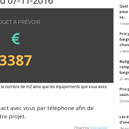
du 07-11-2016
Quel 
pose 
sa...
DGET À PRÉVOIR
1 mars
Prix 
baign
chois
2 févr
3387
Budge
remp
baig
22 dé
sur le nombre de m2 ainsi que les équipements que vous avez
Prix 
saun
23 no
tact avec vous par téléphone afin de
re projet.
Les é
d’une
Chart by
Visualizer
29 aoû