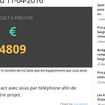
du 11-04-2016
Quel 
pose 
sa...
DGET À PRÉVOIR
1 mars
Prix 
baign
chois
2 févr
4809
Budge
remp
baig
22 dé
sur le nombre de m2 ainsi que les équipements que vous avez
Prix 
saun
23 no
tact avec vous par téléphone afin de
re projet.
Les é
d’une
Chart by
Visualizer
29 aoû