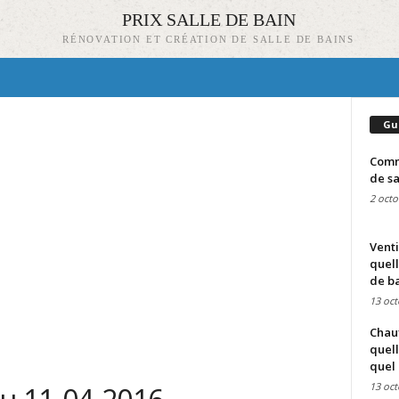
PRIX SALLE DE BAIN
RÉNOVATION ET CRÉATION DE SALLE DE BAINS
Gu
Comme
de sa
2 octo
Venti
quell
de ba
13 oct
Chauf
quell
quel 
13 oct