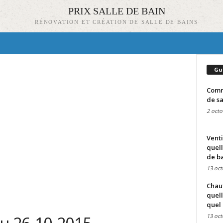
PRIX SALLE DE BAIN
RÉNOVATION ET CRÉATION DE SALLE DE BAINS
Gu
Comme
de sa
2 octo
Venti
quell
de ba
13 oct
Chauf
quell
quel 
13 oct