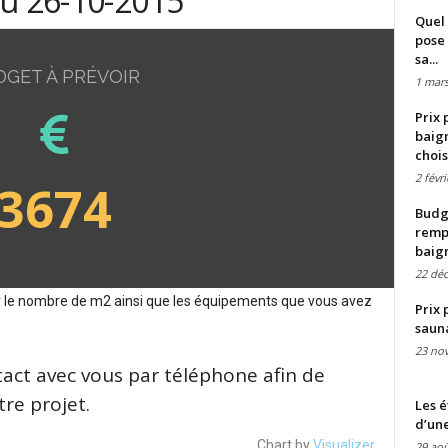
du 26-10-2015
Quel 
pose 
sa...
DGET À PRÉVOIR
1 mars
Prix 
baign
chois
2 févr
3674
Budge
remp
baig
22 dé
sur le nombre de m2 ainsi que les équipements que vous avez
Prix 
saun
23 no
tact avec vous par téléphone afin de
re projet.
Les é
d’une
Chart by
Visualizer
29 aoû