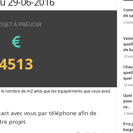
du 29-06-2016
Comme
de sa
2 octo
DGET À PRÉVOIR
Venti
quell
de ba
4513
13 oct
Chauf
quell
quel 
13 oct
sur le nombre de m2 ainsi que les équipements que vous avez
Quel 
pose 
sa...
tact avec vous par téléphone afin de
1 mars
re projet.
Prix 
baign