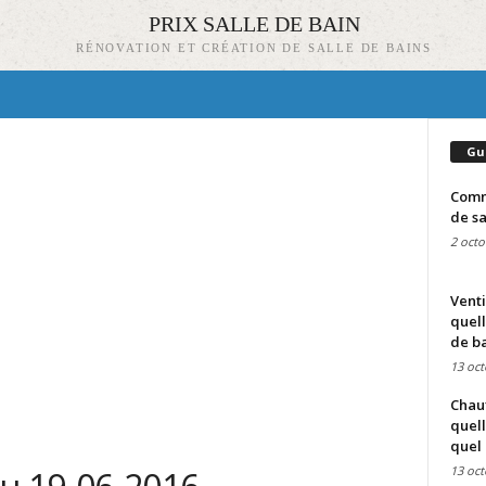
PRIX SALLE DE BAIN
RÉNOVATION ET CRÉATION DE SALLE DE BAINS
Gu
Comme
de sa
2 octo
Venti
quell
de ba
13 oct
Chauf
quell
quel 
13 oct