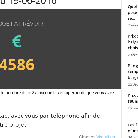
du 19-06-2016
Quel 
pose 
sa...
DGET À PRÉVOIR
1 mars
Prix 
baign
chois
2 févr
4586
Budge
remp
baig
22 dé
sur le nombre de m2 ainsi que les équipements que vous avez
Prix 
saun
23 no
tact avec vous par téléphone afin de
re projet.
Les é
d’une
Chart by
Visualizer
29 aoû