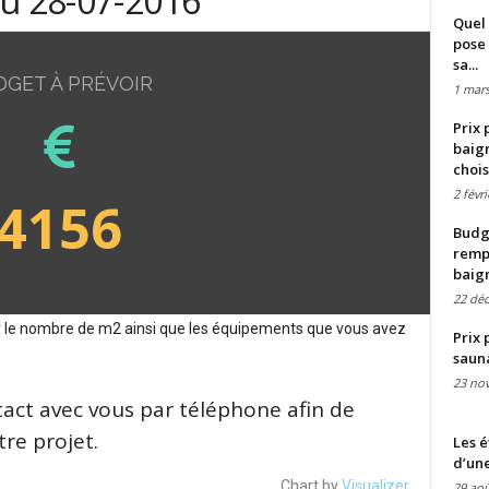
du 28-07-2016
Quel 
pose 
sa...
DGET À PRÉVOIR
1 mars
Prix 
baign
chois
2 févr
4156
Budge
remp
baig
22 dé
sur le nombre de m2 ainsi que les équipements que vous avez
Prix 
saun
23 no
tact avec vous par téléphone afin de
re projet.
Les é
d’une
Chart by
Visualizer
29 aoû