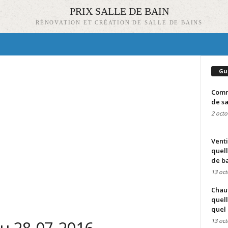
PRIX SALLE DE BAIN
RÉNOVATION ET CRÉATION DE SALLE DE BAINS
Gu
Comme
de sa
2 octo
Venti
quell
de ba
13 oct
Chauf
quell
quel 
13 oct