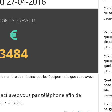
du 27-04-2016
Comme
de sa
2 octo
DGET À PRÉVOIR
Venti
quell
de ba
3484
13 oct
Chauf
quell
quel 
13 oct
sur le nombre de m2 ainsi que les équipements que vous avez
Quel 
pose 
sa...
tact avec vous par téléphone afin de
1 mars
re projet.
Prix 
baign