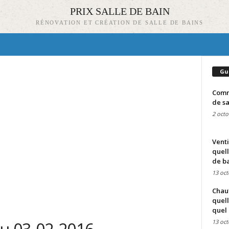
PRIX SALLE DE BAIN
RÉNOVATION ET CRÉATION DE SALLE DE BAINS
Gu
Comme
de sa
2 octo
Venti
quell
de ba
13 oct
Chauf
quell
quel 
13 oct