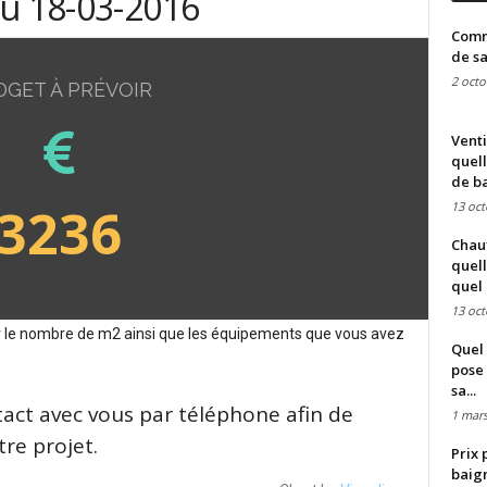
du 18-03-2016
Comme
de sa
2 octo
DGET À PRÉVOIR
Venti
quell
de ba
3236
13 oct
Chauf
quell
quel 
13 oct
sur le nombre de m2 ainsi que les équipements que vous avez
Quel 
pose 
sa...
tact avec vous par téléphone afin de
1 mars
re projet.
Prix 
baign