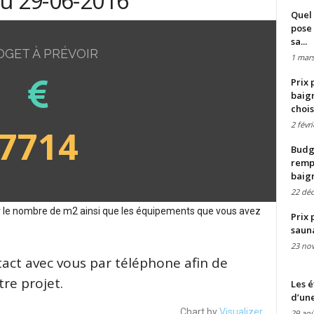
du 29-06-2016
Quel 
pose 
sa...
DGET À PRÉVOIR
1 mars
Prix 
baign
chois
2 févr
7714
Budge
remp
baig
22 dé
sur le nombre de m2 ainsi que les équipements que vous avez
Prix 
saun
23 no
tact avec vous par téléphone afin de
re projet.
Les é
d’une
Chart by
Visualizer
29 aoû