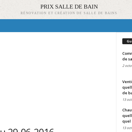
PRIX SALLE DE BAIN
RÉNOVATION ET CRÉATION DE SALLE DE BAINS
Gu
Comme
de sa
2 octo
Venti
quell
de ba
13 oct
Chauf
quell
quel 
13 oct