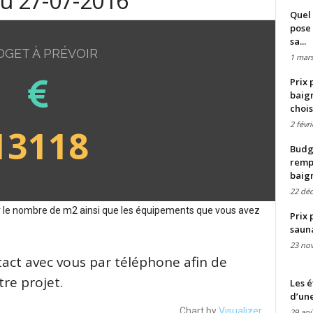
du 27-07-2016
Quel 
pose 
sa...
DGET À PRÉVOIR
1 mars
Prix 
baign
chois
2 févr
13118
Budge
remp
baig
22 dé
sur le nombre de m2 ainsi que les équipements que vous avez
Prix 
saun
23 no
tact avec vous par téléphone afin de
re projet.
Les é
d’une
Chart by
Visualizer
29 aoû