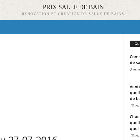
PRIX SALLE DE BAIN
RÉNOVATION ET CRÉATION DE SALLE DE BAINS
Gu
Comme
de sa
2 octo
Venti
quell
de ba
13 oct
Chauf
quell
quel 
13 oct