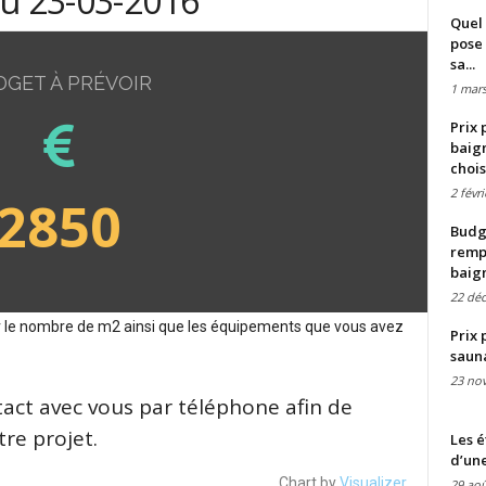
du 23-03-2016
Quel 
pose 
sa...
DGET À PRÉVOIR
1 mars
Prix 
baign
chois
2 févr
2850
Budge
remp
baig
22 dé
sur le nombre de m2 ainsi que les équipements que vous avez
Prix 
saun
23 no
tact avec vous par téléphone afin de
re projet.
Les é
d’une
Chart by
Visualizer
29 aoû