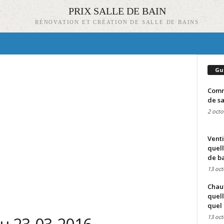
PRIX SALLE DE BAIN
RÉNOVATION ET CRÉATION DE SALLE DE BAINS
Gu
Comme
de sa
2 octo
Venti
quell
de ba
13 oct
Chauf
quell
quel 
13 oct