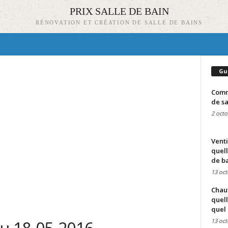
PRIX SALLE DE BAIN
RÉNOVATION ET CRÉATION DE SALLE DE BAINS
Gu
Comme
de sa
2 octo
Venti
quell
de ba
13 oct
Chauf
quell
quel 
13 oct