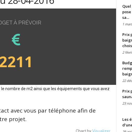
du 28-04-2016
Quel 
pose 
sa...
DGET À PRÉVOIR
1 mars
Prix 
baign
chois
2 févr
2211
Budge
remp
baig
22 dé
sur le nombre de m2 ainsi que les équipements que vous avez
Prix 
saun
23 no
tact avec vous par téléphone afin de
re projet.
Les é
d’une
Chart by
Visualizer
29 aoû