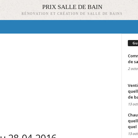
PRIX SALLE DE BAIN
RÉNOVATION ET CRÉATION DE SALLE DE BAINS
Gu
Comme
de sa
2 octo
Venti
quell
de ba
13 oct
Chauf
quell
quel 
13 oct