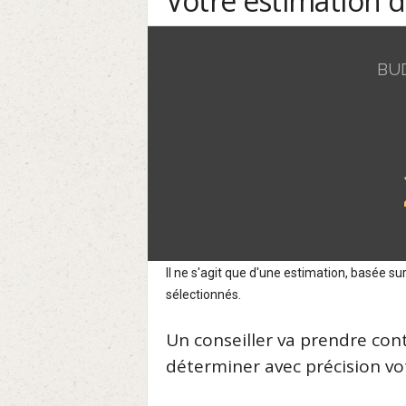
Votre estimation 
BU
Il ne s'agit que d'une estimation, basée 
sélectionnés.
Un conseiller va prendre con
déterminer avec précision vot