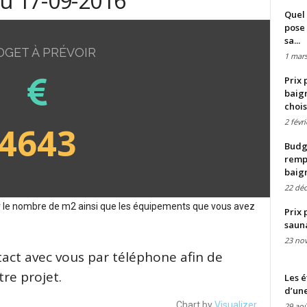
du 17-09-2016
Quel 
pose 
sa...
DGET À PRÉVOIR
1 mars
Prix 
baign
chois
2 févr
4643
Budge
remp
baig
22 dé
sur le nombre de m2 ainsi que les équipements que vous avez
Prix 
saun
23 no
tact avec vous par téléphone afin de
re projet.
Les é
d’une
Chart by
Visualizer
29 aoû