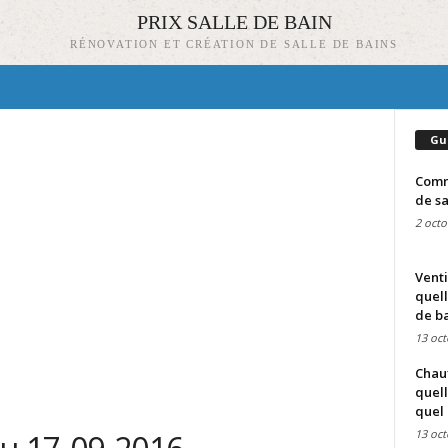
PRIX SALLE DE BAIN
RÉNOVATION ET CRÉATION DE SALLE DE BAINS
Gu
Comme
de sa
2 octo
Venti
quell
de ba
13 oct
Chauf
quell
quel 
13 oct