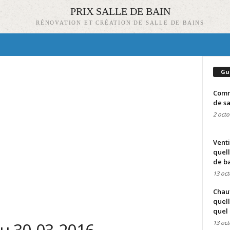
PRIX SALLE DE BAIN
RÉNOVATION ET CRÉATION DE SALLE DE BAINS
Gu
Comme
de sa
2 octo
Venti
quell
de ba
13 oct
Chauf
quell
quel 
13 oct