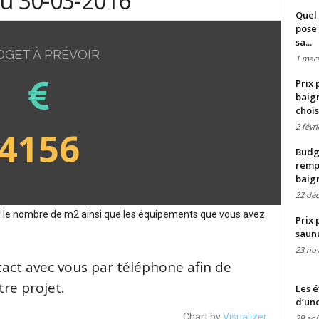
du 30-03-2016
Quel 
pose 
sa...
DGET À PRÉVOIR
1 mars
Prix 
baign
chois
2 févr
4156
Budge
remp
baig
22 dé
sur le nombre de m2 ainsi que les équipements que vous avez
Prix 
saun
23 no
tact avec vous par téléphone afin de
re projet.
Les é
d’une
Chart by
Visualizer
29 aoû