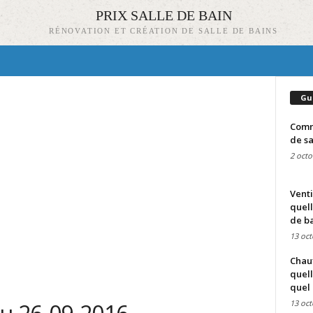
PRIX SALLE DE BAIN
RÉNOVATION ET CRÉATION DE SALLE DE BAINS
Gu
Comme
de sa
2 octo
Venti
quell
de ba
13 oct
Chauf
quell
quel 
13 oct