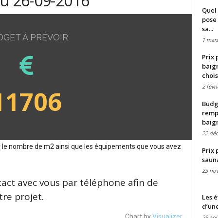
du 26-09-2016
Quel 
pose 
sa...
DGET À PRÉVOIR
1 mars
Prix 
baign
chois
2 févr
11706
Budge
remp
baig
22 dé
sur le nombre de m2 ainsi que les équipements que vous avez
Prix 
saun
23 no
tact avec vous par téléphone afin de
re projet.
Les é
d’une
Chart by
Visualizer
29 aoû