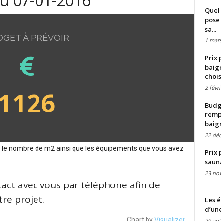
du 07-01-2016
Quel 
pose 
sa...
DGET À PRÉVOIR
1 mars
Prix 
baign
chois
2 févr
1126
Budge
remp
baig
22 dé
sur le nombre de m2 ainsi que les équipements que vous avez
Prix 
saun
23 no
tact avec vous par téléphone afin de
re projet.
Les é
d’une
Chart by
Visualizer
29 aoû