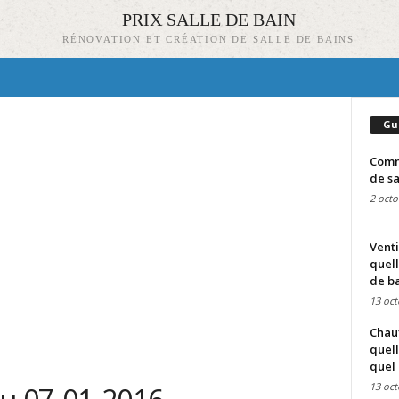
PRIX SALLE DE BAIN
RÉNOVATION ET CRÉATION DE SALLE DE BAINS
Gu
Comme
de sa
2 octo
Venti
quell
de ba
13 oct
Chauf
quell
quel 
13 oct