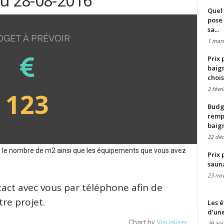
du 28-08-2016
Quel 
pose 
sa...
DGET À PRÉVOIR
1 mars
Prix 
baign
chois
2 févr
123
Budge
remp
baig
22 dé
sur le nombre de m2 ainsi que les équipements que vous avez
Prix 
saun
23 no
tact avec vous par téléphone afin de
re projet.
Les é
d’une
Chart by
Visualizer
29 aoû