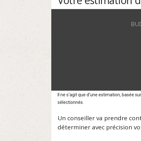
Votre estimation 
BU
Il ne s'agit que d'une estimation, basée 
sélectionnés.
Un conseiller va prendre con
déterminer avec précision vot