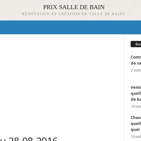
PRIX SALLE DE BAIN
RÉNOVATION ET CRÉATION DE SALLE DE BAINS
Gu
Comme
de sa
2 octo
Venti
quell
de ba
13 oct
Chauf
quell
quel 
13 oct