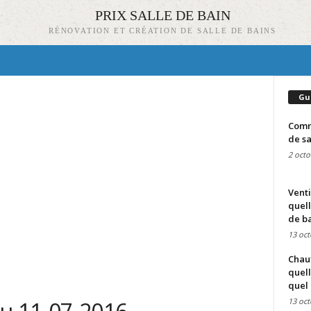
PRIX SALLE DE BAIN
RÉNOVATION ET CRÉATION DE SALLE DE BAINS
Gu
Comme
de sa
2 octo
Venti
quell
de ba
13 oct
Chauf
quell
quel 
13 oct