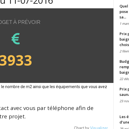
du 11-07-2016
Quel 
pose 
sa...
DGET À PRÉVOIR
1 mars
Prix 
baign
chois
2 févr
3933
Budge
remp
baig
22 dé
sur le nombre de m2 ainsi que les équipements que vous avez
Prix 
saun
23 no
tact avec vous par téléphone afin de
re projet.
Les é
d’une
Chart by
Visualizer
29 aoû