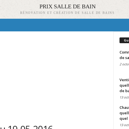
PRIX SALLE DE BAIN
RÉNOVATION ET CRÉATION DE SALLE DE BAINS
Gu
Comme
de sa
2 octo
Venti
quell
de ba
13 oct
Chauf
quell
quel 
13 oct