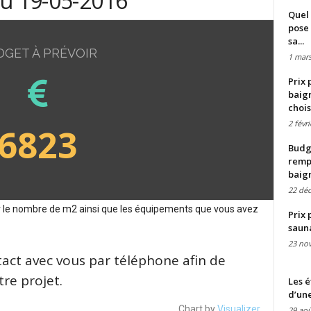
du 19-05-2016
Quel 
pose 
sa...
DGET À PRÉVOIR
1 mars
Prix 
baign
chois
2 févr
6823
Budge
remp
baig
22 dé
sur le nombre de m2 ainsi que les équipements que vous avez
Prix 
saun
23 no
tact avec vous par téléphone afin de
re projet.
Les é
d’une
Chart by
Visualizer
29 aoû