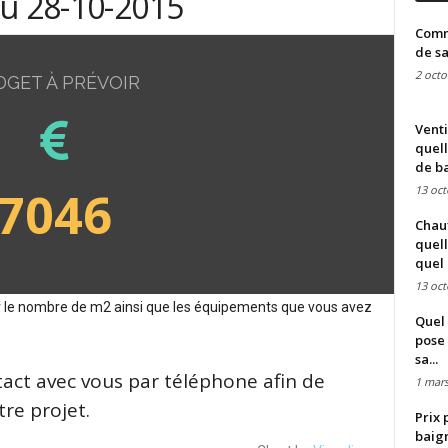
du 28-10-2015
Comme
de sa
2 octo
DGET À PRÉVOIR
Venti
quell
de ba
7046
13 oct
Chauf
quell
quel 
13 oct
sur le nombre de m2 ainsi que les équipements que vous avez
Quel 
pose 
sa...
tact avec vous par téléphone afin de
1 mars
re projet.
Prix 
baign