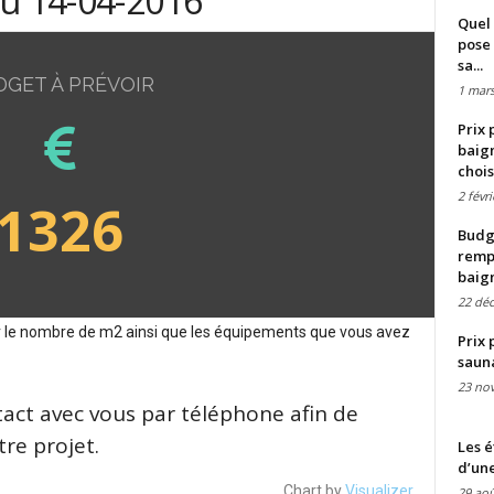
du 14-04-2016
Quel 
pose 
sa...
DGET À PRÉVOIR
1 mars
Prix 
baign
chois
2 févr
1326
Budge
remp
baig
22 dé
sur le nombre de m2 ainsi que les équipements que vous avez
Prix 
saun
23 no
tact avec vous par téléphone afin de
re projet.
Les é
d’une
Chart by
Visualizer
29 aoû