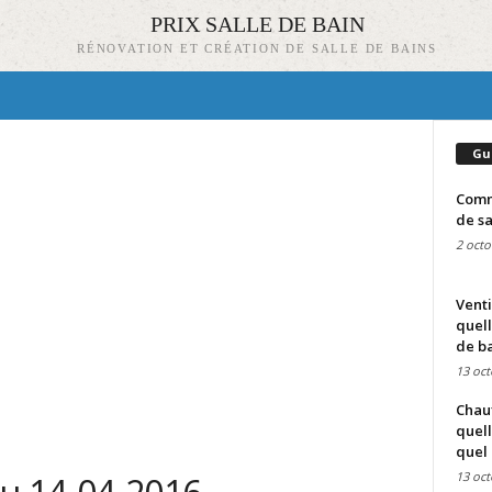
PRIX SALLE DE BAIN
RÉNOVATION ET CRÉATION DE SALLE DE BAINS
Gu
Comme
de sa
2 octo
Venti
quell
de ba
13 oct
Chauf
quell
quel 
13 oct