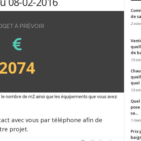
du 08-02-2016
Comme
de sa
2 octo
DGET À PRÉVOIR
Venti
quell
de ba
2074
13 oct
Chauf
quell
quel 
13 oct
sur le nombre de m2 ainsi que les équipements que vous avez
Quel 
pose 
sa...
tact avec vous par téléphone afin de
1 mars
re projet.
Prix 
baign