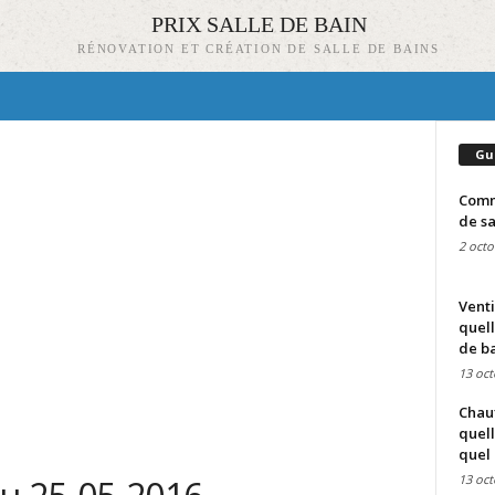
PRIX SALLE DE BAIN
RÉNOVATION ET CRÉATION DE SALLE DE BAINS
Gu
Comme
de sa
2 octo
Venti
quell
de ba
13 oct
Chauf
quell
quel 
13 oct