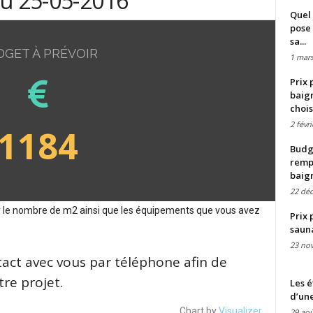
du 25-05-2016
Quel 
pose 
sa...
DGET À PRÉVOIR
1 mars
Prix 
baign
chois
2 févr
1184
Budge
remp
baig
22 dé
sur le nombre de m2 ainsi que les équipements que vous avez
Prix 
saun
23 no
tact avec vous par téléphone afin de
re projet.
Les é
d’une
Chart by
Visualizer
29 aoû