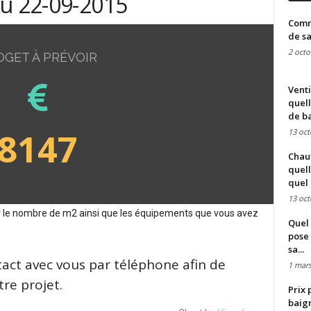
du 22-09-2015
Comme
de sa
2 octo
DGET À PRÉVOIR
Venti
quell
de ba
8147
13 oct
Chauf
quell
quel 
13 oct
sur le nombre de m2 ainsi que les équipements que vous avez
Quel 
pose 
sa...
tact avec vous par téléphone afin de
1 mars
re projet.
Prix 
baign