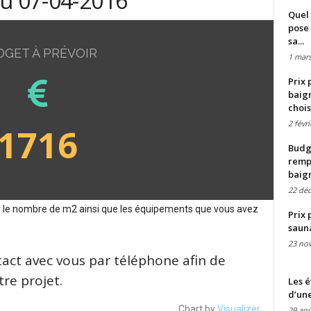
du 07-04-2016
Quel 
pose 
sa...
DGET À PRÉVOIR
1 mars
Prix 
baign
chois
2 févr
1716
Budge
remp
baig
22 dé
sur le nombre de m2 ainsi que les équipements que vous avez
Prix 
saun
23 no
tact avec vous par téléphone afin de
re projet.
Les é
d’une
Chart by
Visualizer
29 aoû