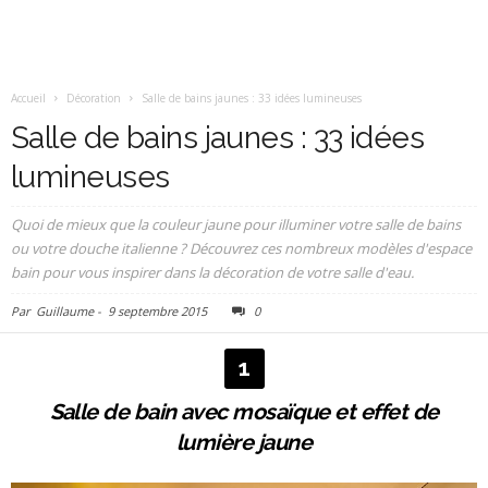
Accueil
Décoration
Salle de bains jaunes : 33 idées lumineuses
Salle de bains jaunes : 33 idées
lumineuses
Quoi de mieux que la couleur jaune pour illuminer votre salle de bains
ou votre douche italienne ? Découvrez ces nombreux modèles d'espace
bain pour vous inspirer dans la décoration de votre salle d'eau.
Par
Guillaume
-
9 septembre 2015
0
1
Salle de bain avec mosaïque et effet de
lumière jaune